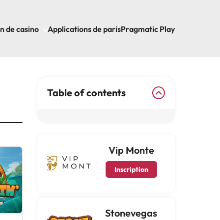
n de casino
Applications de paris
Pragmatic Play
Table of contents
Vip Monte
Inscription
Stonevegas