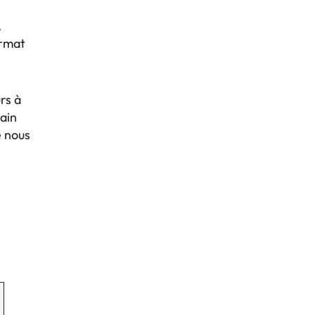
r
,
ormat
rs à
gain
e nous