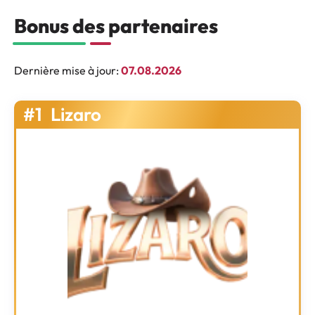
Bonus des partenaires
Dernière mise à jour:
07.08.2026
#1
Lizaro