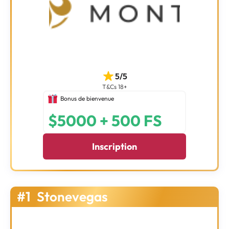
5/5
T&Cs 18+
Bonus de bienvenue
$5000 + 500 FS
Inscription
#1
Stonevegas