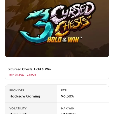
3 Cursed Chests: Hold & Win
RTP 96.30%
2,500x
PROVIDER
RTP
Hacksaw Gaming
96.30%
VOLATILITY
MAX WIN