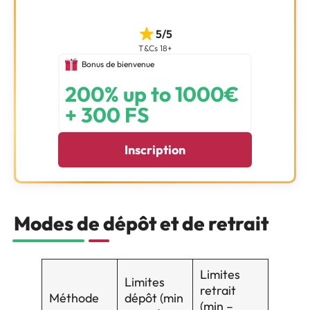
5/5
T&Cs 18+
Bonus de bienvenue
200% up to 1000€
+ 300 FS
Inscription
Modes de dépôt et de retrait
Limites
Limites
retrait
Méthode
dépôt (min
(min –