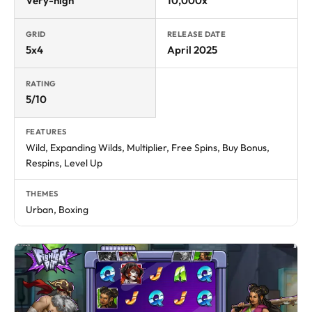
Very-high
10,000x
GRID
RELEASE DATE
5x4
April 2025
RATING
5/10
FEATURES
Wild, Expanding Wilds, Multiplier, Free Spins, Buy Bonus,
Respins, Level Up
THEMES
Urban, Boxing