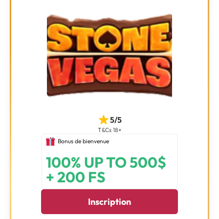
5/5
T&Cs 18+
Bonus de bienvenue
100% UP TO 500$
+ 200 FS
Inscription