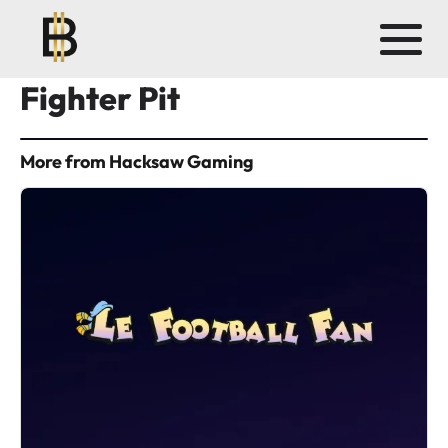
Fighter Pit
More from Hacksaw Gaming
▶ Play Demo
Powered by SlotsReach