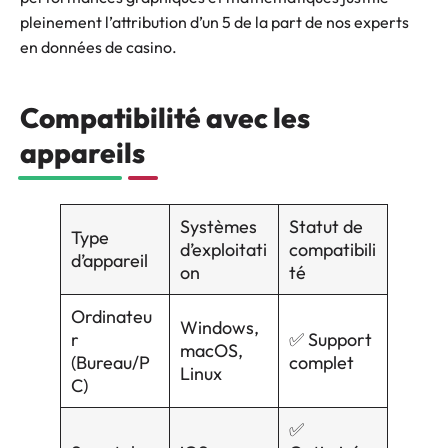
pleinement l’attribution d’un 5 de la part de nos experts
en données de casino.
Compatibilité avec les
appareils
Systèmes
Statut de
Type
d’exploitati
compatibili
d’appareil
on
té
Ordinateu
Windows,
r
✅ Support
macOS,
(Bureau/P
complet
Linux
C)
✅