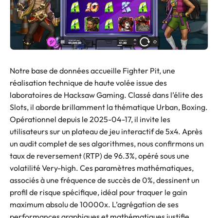
Notre base de données accueille Fighter Pit, une
réalisation technique de haute volée issue des
laboratoires de Hacksaw Gaming. Classé dans l’élite des
Slots, il aborde brillamment la thématique Urban, Boxing.
Opérationnel depuis le 2025-04-17, il invite les
utilisateurs sur un plateau de jeu interactif de 5x4. Après
un audit complet de ses algorithmes, nous confirmons un
taux de reversement (RTP) de 96.3%, opéré sous une
volatilité Very-high. Ces paramètres mathématiques,
associés à une fréquence de succès de 0%, dessinent un
profil de risque spécifique, idéal pour traquer le gain
maximum absolu de 10000x. L’agrégation de ses
performances graphiques et mathématiques justifie