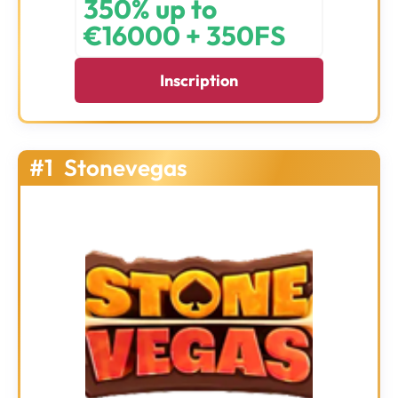
350% up to
€16000 + 350FS
Inscription
#1
Stonevegas