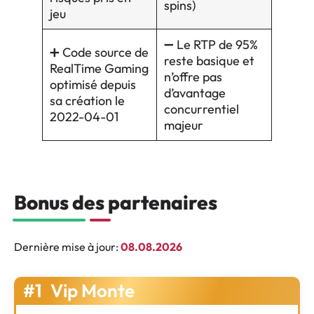
spins)
jeu
➖ Le RTP de 95%
➕ Code source de
reste basique et
RealTime Gaming
n’offre pas
optimisé depuis
d’avantage
sa création le
concurrentiel
2022-04-01
majeur
Bonus des partenaires
Dernière mise à jour:
08.08.2026
#1
Vip Monte