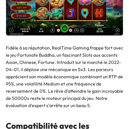
Fidèle à sa réputation, RealTime Gaming frappe fort avec
le jeu Fortunate Buddha, un fascinant Slots aux accents
Asian, Chinese, Fortune. Introduit sur le marché le 2022-
04-01, il déploie une mécanique en 5x3. Les parieurs
apprécient son modèle économique combinant un RTP de
95%, une volatilité Medium et une fréquence de
reversement de 0%. Le rêve d’atteindre le gain incroyable
de 50000x reste le moteur principal du jeu. Notre
évaluation d’expert s’arrête sur un beau 5.
Compatibilité avec les