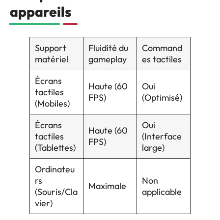
appareils
Support
Fluidité du
Command
matériel
gameplay
es tactiles
Écrans
Haute (60
Oui
tactiles
FPS)
(Optimisé)
(Mobiles)
Écrans
Oui
Haute (60
tactiles
(Interface
FPS)
(Tablettes)
large)
Ordinateu
rs
Non
Maximale
(Souris/Cla
applicable
vier)