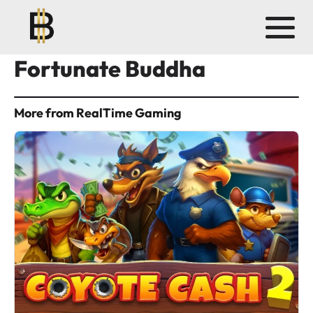
Fortunate Buddha
More from RealTime Gaming
▶ Play Demo
Powered by SlotsReach