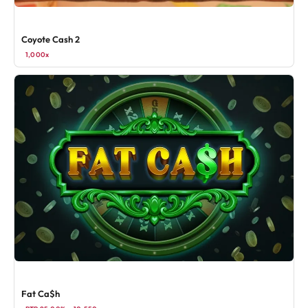
Coyote Cash 2
1,000x
Fat Ca$h