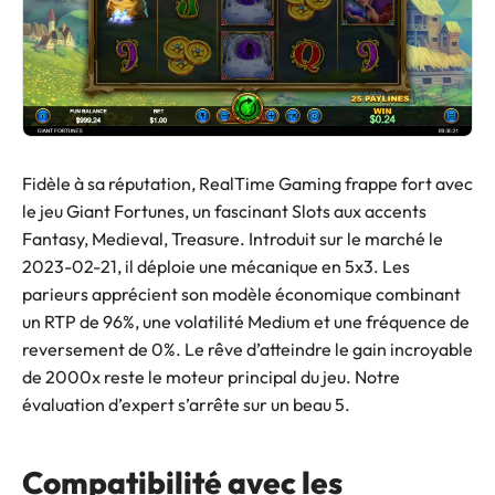
Fidèle à sa réputation, RealTime Gaming frappe fort avec
le jeu Giant Fortunes, un fascinant Slots aux accents
Fantasy, Medieval, Treasure. Introduit sur le marché le
2023-02-21, il déploie une mécanique en 5x3. Les
parieurs apprécient son modèle économique combinant
un RTP de 96%, une volatilité Medium et une fréquence de
reversement de 0%. Le rêve d’atteindre le gain incroyable
de 2000x reste le moteur principal du jeu. Notre
évaluation d’expert s’arrête sur un beau 5.
Compatibilité avec les