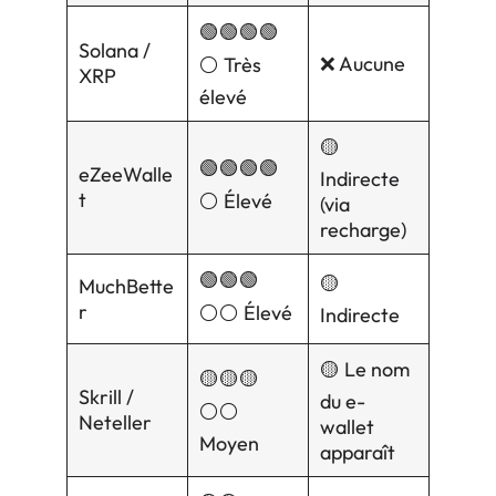
🟢🟢🟢🟢
Solana /
❌ Aucune
⚪ Très
XRP
élevé
🟡
🟢🟢🟢🟢
eZeeWalle
Indirecte
t
⚪ Élevé
(via
recharge)
🟢🟢🟢
🟡
MuchBette
r
⚪⚪ Élevé
Indirecte
🟡 Le nom
🟡🟡🟡
Skrill /
du e-
⚪⚪
Neteller
wallet
Moyen
apparaît