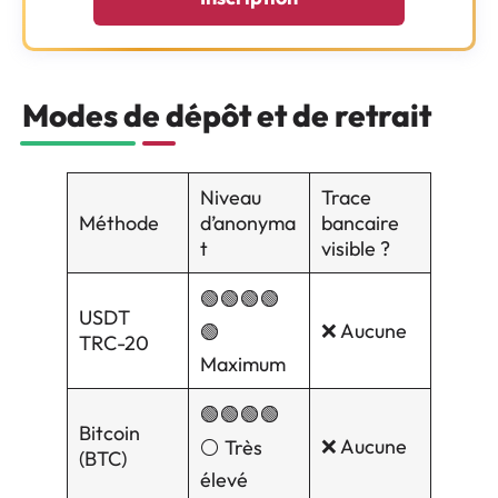
Modes de dépôt et de retrait
Niveau
Trace
Méthode
d’anonyma
bancaire
t
visible ?
🟢🟢🟢🟢
USDT
❌ Aucune
🟢
TRC-20
Maximum
🟢🟢🟢🟢
Bitcoin
❌ Aucune
⚪ Très
(BTC)
élevé