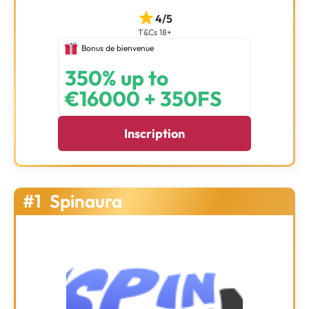
4/5
T&Cs 18+
Bonus de bienvenue
350% up to
€16000 + 350FS
Inscription
#1
Spinaura