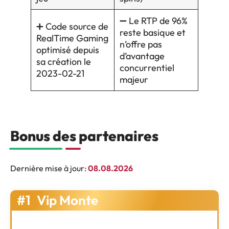
➖ Le RTP de 96%
➕ Code source de
reste basique et
RealTime Gaming
n’offre pas
optimisé depuis
d’avantage
sa création le
concurrentiel
2023-02-21
majeur
Bonus des partenaires
Dernière mise à jour:
08.08.2026
#1
Vip Monte