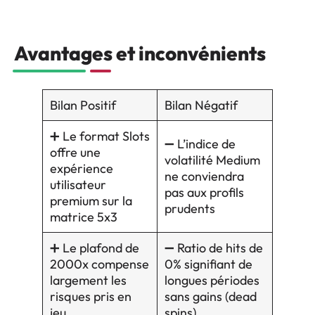
Avantages et inconvénients
Bilan Positif
Bilan Négatif
➕ Le format Slots
➖ L’indice de
offre une
volatilité Medium
expérience
ne conviendra
utilisateur
pas aux profils
premium sur la
prudents
matrice 5x3
➕ Le plafond de
➖ Ratio de hits de
2000x compense
0% signifiant de
largement les
longues périodes
risques pris en
sans gains (dead
jeu
spins)