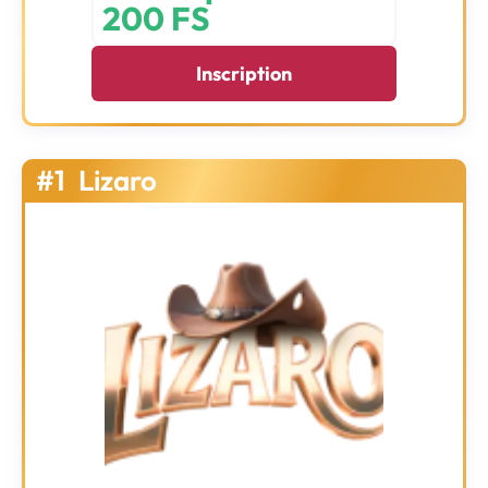
200 FS
Inscription
#1
Lizaro