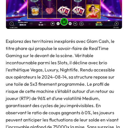
Explorez des territoires inexplorés avec Glam Cash, le
titre phare qui propulse le savoir-faire de RealTime
Gaming sur le devant de la scène. Véritable
incontournable parmi les Slots, il décline avec brio
l’esthétique Vegas, Luxury, Nightlife. Rendu accessible
aux opérateurs le 2024-08-14, sa structure repose sur
une toile de 5x3 finement programmée. Le profil de
risque de cette machine s’établit autour d’un retour au
joueur (RTP) de 96% et d’une volatilité Medium,
garantissant des cycles de jeu imprévisibles. En
observant le ratio de coups gagnants à 0%, les joueurs
peuvent anticiper les fluctuations de leur solde en visant
l’incroyable plafond de 75000x la mise. Sans surprise, la