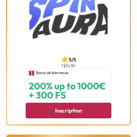
5/5
T&Cs 18+
Bonus de bienvenue
200% up to 1000€
+ 300 FS
Inscription