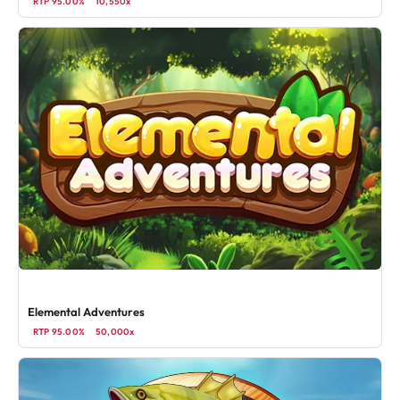
RTP 95.00%
10,550x
Elemental Adventures
RTP 95.00%
50,000x