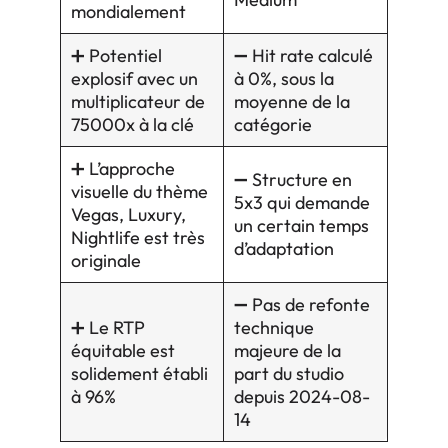
mondialement
➕ Potentiel
➖ Hit rate calculé
explosif avec un
à 0%, sous la
multiplicateur de
moyenne de la
75000x à la clé
catégorie
➕ L’approche
➖ Structure en
visuelle du thème
5x3 qui demande
Vegas, Luxury,
un certain temps
Nightlife est très
d’adaptation
originale
➖ Pas de refonte
➕ Le RTP
technique
équitable est
majeure de la
solidement établi
part du studio
à 96%
depuis 2024-08-
14