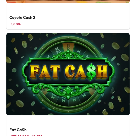
Coyote Cash 2
1,000x
Fat Ca$h