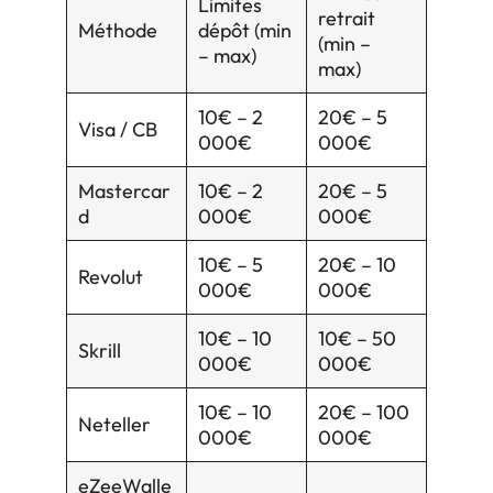
Limites
retrait
Méthode
dépôt (min
(min –
– max)
max)
10€ – 2
20€ – 5
Visa / CB
000€
000€
Mastercar
10€ – 2
20€ – 5
d
000€
000€
10€ – 5
20€ – 10
Revolut
000€
000€
10€ – 10
10€ – 50
Skrill
000€
000€
10€ – 10
20€ – 100
Neteller
000€
000€
eZeeWalle