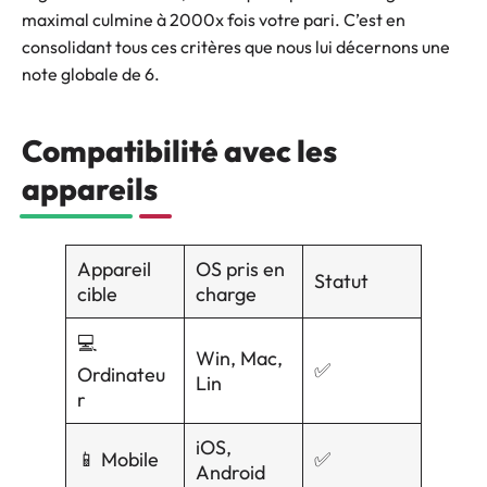
maximal culmine à 2000x fois votre pari. C’est en
consolidant tous ces critères que nous lui décernons une
note globale de 6.
Compatibilité avec les
appareils
Appareil
OS pris en
Statut
cible
charge
💻
Win, Mac,
✅
Ordinateu
Lin
r
iOS,
📱 Mobile
✅
Android