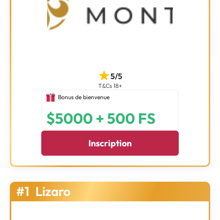
5/5
T&Cs 18+
Bonus de bienvenue
$5000 + 500 FS
Inscription
#1
Lizaro