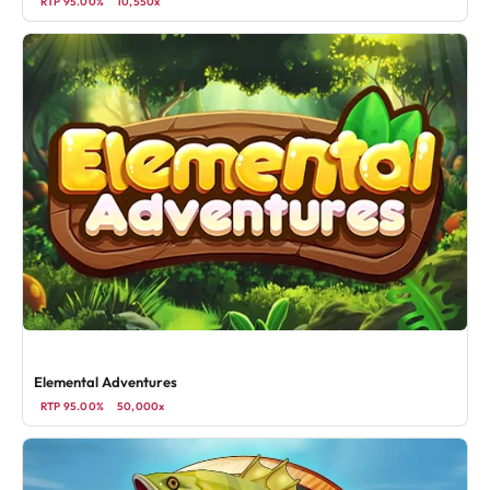
RTP 95.00%
10,550x
Elemental Adventures
RTP 95.00%
50,000x