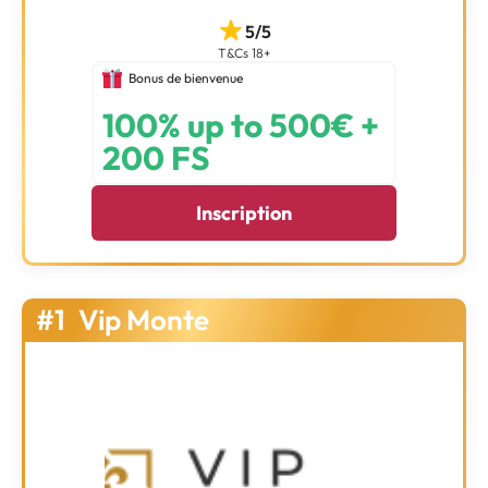
5/5
T&Cs 18+
Bonus de bienvenue
100% up to 500€ +
200 FS
Inscription
#1
Vip Monte