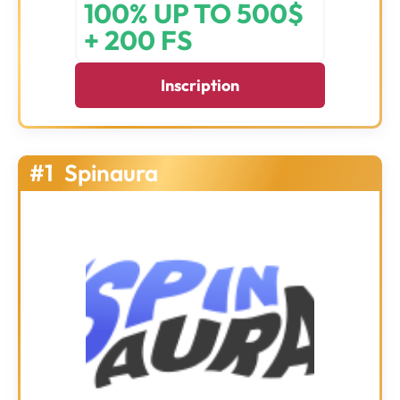
100% UP TO 500$
+ 200 FS
Inscription
#1
Spinaura