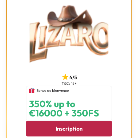
4/5
T&Cs 18+
Bonus de bienvenue
350% up to
€16000 + 350FS
Inscription