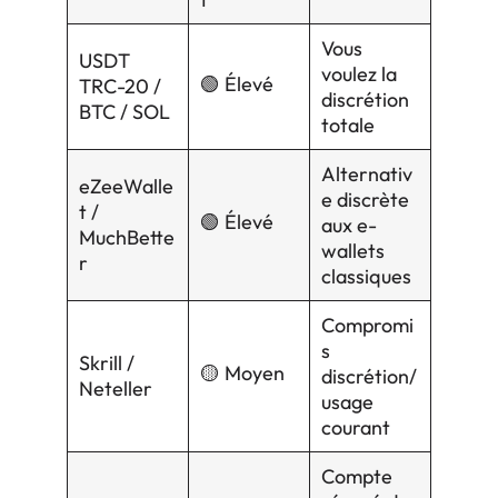
Vous
USDT
voulez la
🟢 Élevé
TRC-20 /
discrétion
BTC / SOL
totale
Alternativ
eZeeWalle
e discrète
t /
🟢 Élevé
aux e-
MuchBette
wallets
r
classiques
Compromi
s
Skrill /
🟡 Moyen
discrétion/
Neteller
usage
courant
Compte