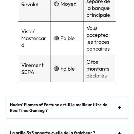
séparé de
🟡 Moyen
Revolut
la banque
principale
Vous
Visa /
acceptez
Mastercar
🔴 Faible
les traces
d
bancaires
Gros
Virement
🔴 Faible
montants
SEPA
déclarés
Hades' Flames of Fortune est-il le meilleur titre de
RealTime Gaming ?
La grille 5x3 apporte-t-elle de la fraîcheur ?