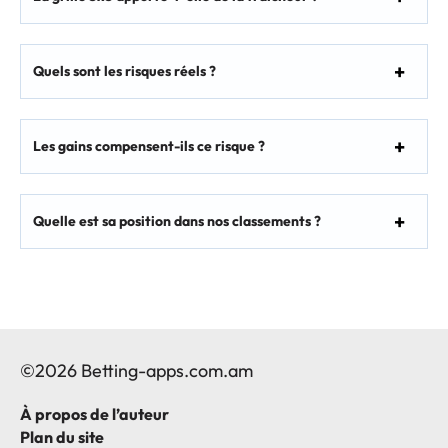
Quels sont les risques réels ?
Les gains compensent-ils ce risque ?
Quelle est sa position dans nos classements ?
©2026 Betting-apps.com.am
À propos de l’auteur
Plan du site