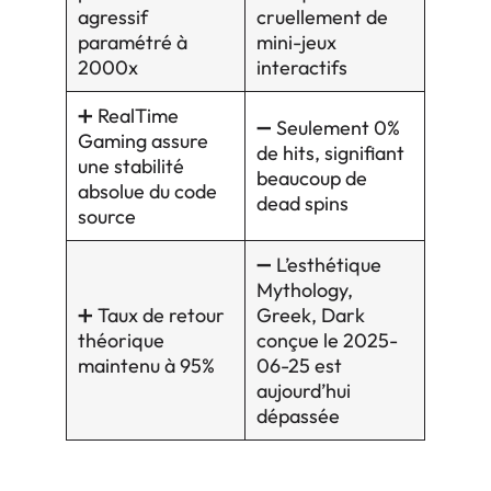
agressif
cruellement de
paramétré à
mini-jeux
2000x
interactifs
➕ RealTime
➖ Seulement 0%
Gaming assure
de hits, signifiant
une stabilité
beaucoup de
absolue du code
dead spins
source
➖ L’esthétique
Mythology,
➕ Taux de retour
Greek, Dark
théorique
conçue le 2025-
maintenu à 95%
06-25 est
aujourd’hui
dépassée