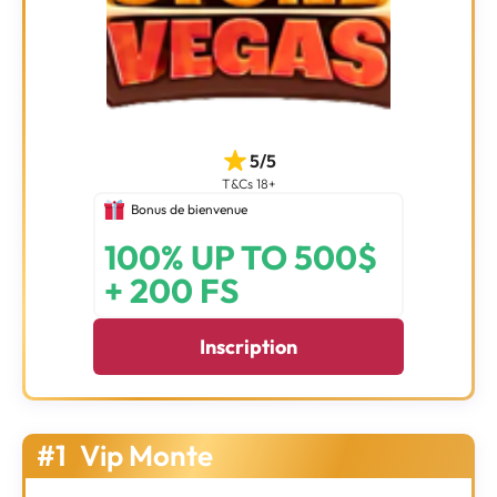
5/5
T&Cs 18+
Bonus de bienvenue
100% UP TO 500$
+ 200 FS
Inscription
#1
Vip Monte