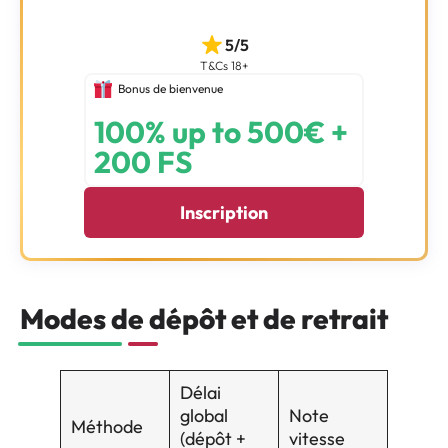
5/5
T&Cs 18+
Bonus de bienvenue
100% up to 500€ +
200 FS
Inscription
Modes de dépôt et de retrait
Délai
global
Note
Méthode
(dépôt +
vitesse