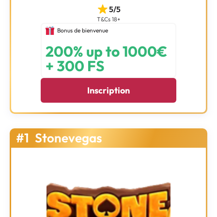
5/5
T&Cs 18+
Bonus de bienvenue
200% up to 1000€
+ 300 FS
Inscription
#1
Stonevegas