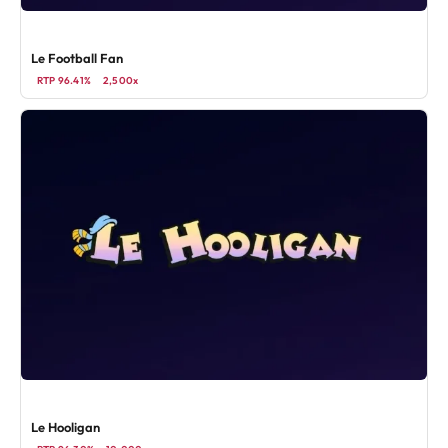
Le Football Fan
RTP 96.41%
2,500x
Le Hooligan