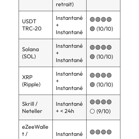
retrait)
Instantané
🟢🟢🟢🟢
USDT
+
TRC-20
🟢 (10/10)
Instantané
Instantané
🟢🟢🟢🟢
Solana
+
(SOL)
🟢 (10/10)
Instantané
Instantané
🟢🟢🟢🟢
XRP
+
(Ripple)
🟢 (10/10)
Instantané
🟢🟢🟢🟢
Skrill /
Instantané
Neteller
+ < 24h
⚪ (9/10)
eZeeWalle
🟢🟢🟢🟢
t /
Instantané