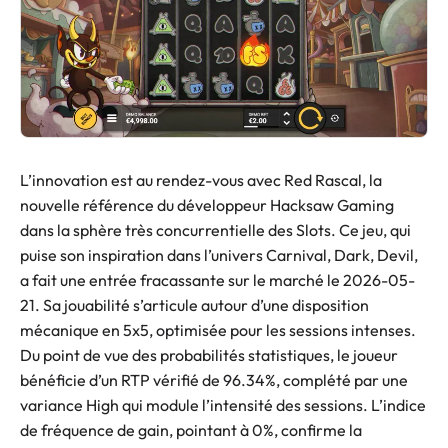
L’innovation est au rendez-vous avec Red Rascal, la
nouvelle référence du développeur Hacksaw Gaming
dans la sphère très concurrentielle des Slots. Ce jeu, qui
puise son inspiration dans l’univers Carnival, Dark, Devil,
a fait une entrée fracassante sur le marché le 2026-05-
21. Sa jouabilité s’articule autour d’une disposition
mécanique en 5x5, optimisée pour les sessions intenses.
Du point de vue des probabilités statistiques, le joueur
bénéficie d’un RTP vérifié de 96.34%, complété par une
variance High qui module l’intensité des sessions. L’indice
de fréquence de gain, pointant à 0%, confirme la