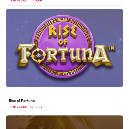
RTP 96.30%
10,000x
Rise of Fortuna
RTP 96.28%
10,000x