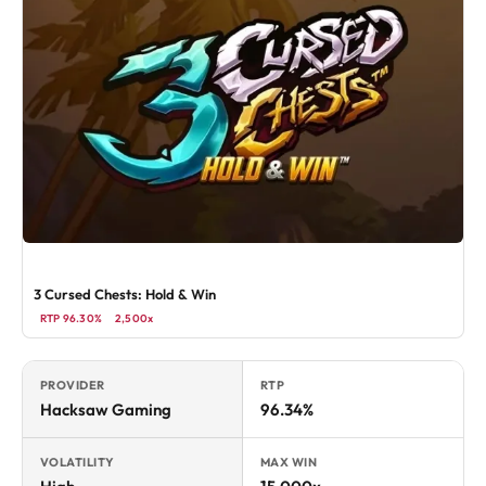
3 Cursed Chests: Hold & Win
RTP 96.30%
2,500x
PROVIDER
RTP
Hacksaw Gaming
96.34%
VOLATILITY
MAX WIN