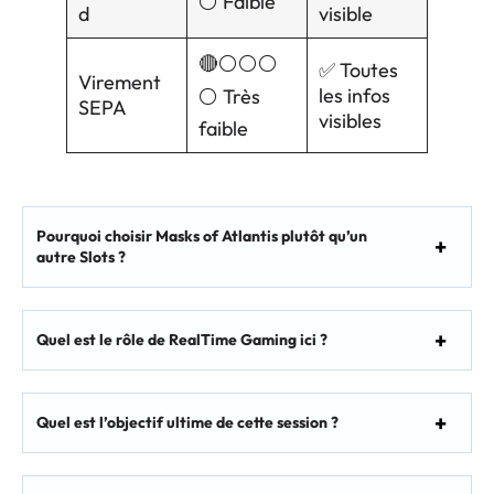
⚪ Faible
d
visible
🔴⚪⚪⚪
✅ Toutes
Virement
les infos
⚪ Très
SEPA
visibles
faible
Pourquoi choisir Masks of Atlantis plutôt qu’un
autre Slots ?
Quel est le rôle de RealTime Gaming ici ?
Quel est l’objectif ultime de cette session ?