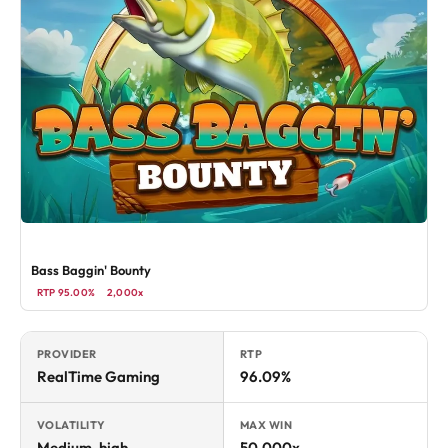
Bass Baggin' Bounty
RTP 95.00%
2,000x
PROVIDER
RTP
RealTime Gaming
96.09%
VOLATILITY
MAX WIN
Medium-high
50,000x