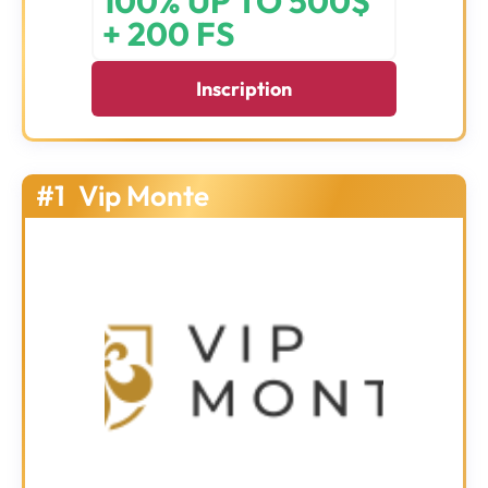
100% UP TO 500$
+ 200 FS
Inscription
#1
Vip Monte