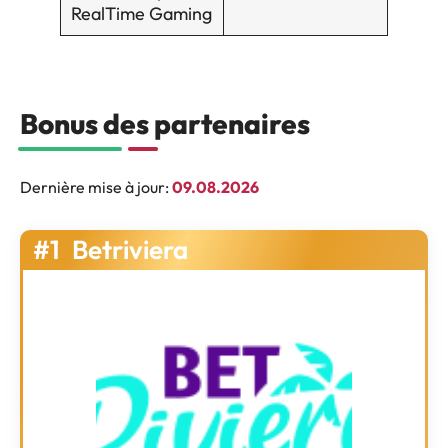
RealTime Gaming
Bonus des partenaires
Dernière mise à jour:
09.08.2026
#1
Betriviera