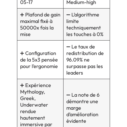
05-17
Medium-high
➕ Plafond de gain
➖ L’algorithme
maximal fixé à
limite
50000x fois la
techniquement
mise
les touches à 0%
➖ Le taux de
➕ Configuration
redistribution de
de la 5x3 pensée
96.09% ne
pour l’ergonomie
surpasse pas les
leaders
➕ Expérience
Mythology,
➖ La note de 6
Greek,
démontre une
Underwater
marge
rendue
d’amélioration
hautement
évidente
immersive par