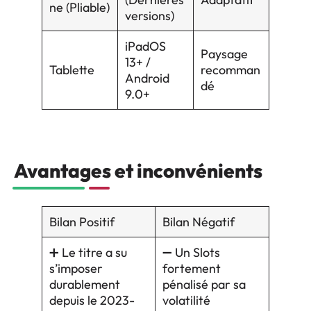
ne (Pliable)
versions)
iPadOS
Paysage
13+ /
Tablette
recomman
Android
dé
9.0+
Avantages et inconvénients
Bilan Positif
Bilan Négatif
➕ Le titre a su
➖ Un Slots
s’imposer
fortement
durablement
pénalisé par sa
depuis le 2023-
volatilité