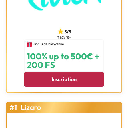
5/5
T&Cs 18+
Bonus de bienvenue
100% up to 500€ +
200 FS
Inscription
#1
Lizaro