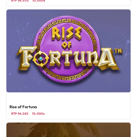
RTP 96.30%
10,000x
Rise of Fortuna
RTP 96.28%
10,000x