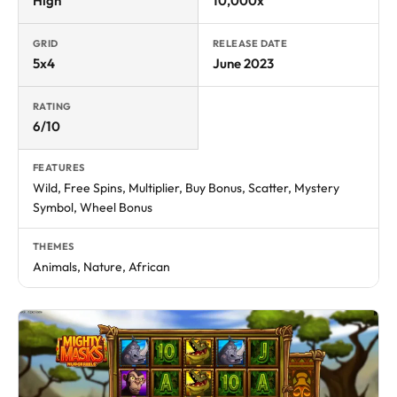
High
10,000x
GRID
RELEASE DATE
5x4
June 2023
RATING
6/10
FEATURES
Wild, Free Spins, Multiplier, Buy Bonus, Scatter, Mystery
Symbol, Wheel Bonus
THEMES
Animals, Nature, African