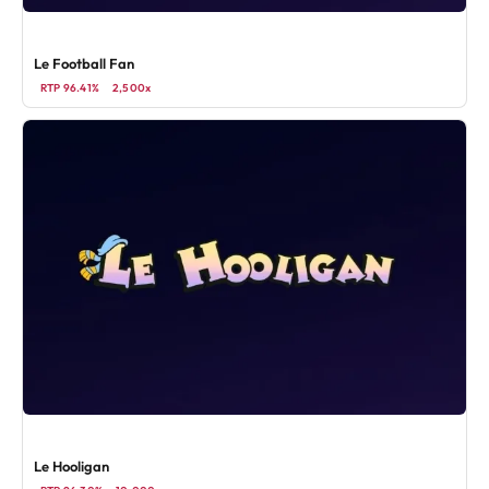
Le Football Fan
RTP 96.41%
2,500x
Le Hooligan