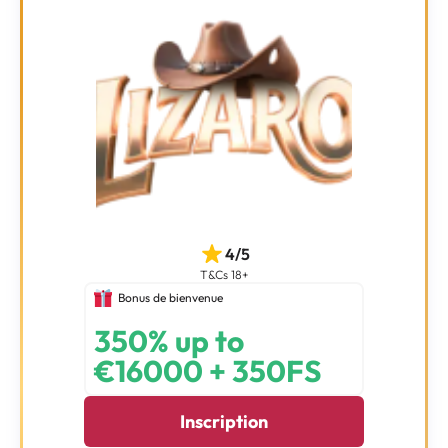
4/5
T&Cs 18+
Bonus de bienvenue
350% up to
€16000 + 350FS
Inscription