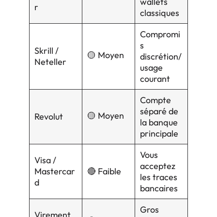
wallets
r
classiques
Compromi
s
Skrill /
🟡 Moyen
discrétion/
Neteller
usage
courant
Compte
séparé de
🟡 Moyen
Revolut
la banque
principale
Vous
Visa /
acceptez
Mastercar
🔴 Faible
les traces
d
bancaires
Gros
Virement