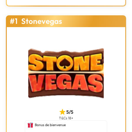
#1
Stonevegas
5/5
T&Cs 18+
Bonus de bienvenue