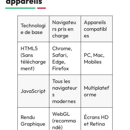
appareils
Navigateu
Appareils
Technologi
rs pris en
compatibl
e de base
charge
es
HTML5
Chrome,
(Sans
Safari,
PC, Mac,
télécharge
Edge,
Mobiles
ment)
Firefox
Tous les
navigateur
Multiplatef
JavaScript
s
orme
modernes
WebGL
Rendu
Écrans HD
(recomma
Graphique
et Retina
ndé)