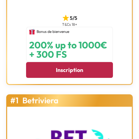
5/5
T&Cs 18+
Bonus de bienvenue
200% up to 1000€
+ 300 FS
Inscription
#1
Betriviera