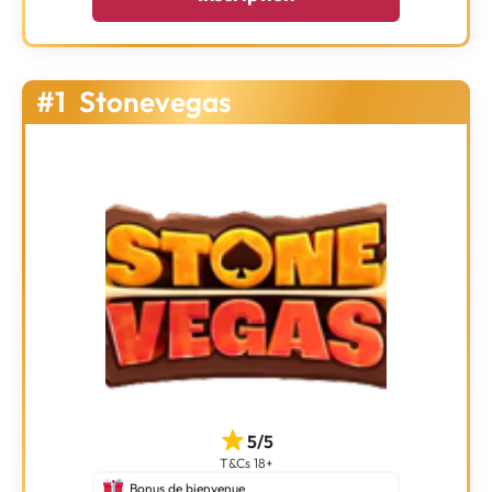
#1
Stonevegas
5/5
T&Cs 18+
Bonus de bienvenue