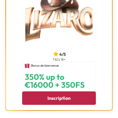
4/5
T&Cs 18+
Bonus de bienvenue
350% up to
€16000 + 350FS
Inscription