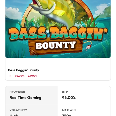
Bass Baggin' Bounty
RTP 95.00%
2,000x
PROVIDER
RTP
RealTime Gaming
96.00%
VOLATILITY
MAX WIN
High
750x