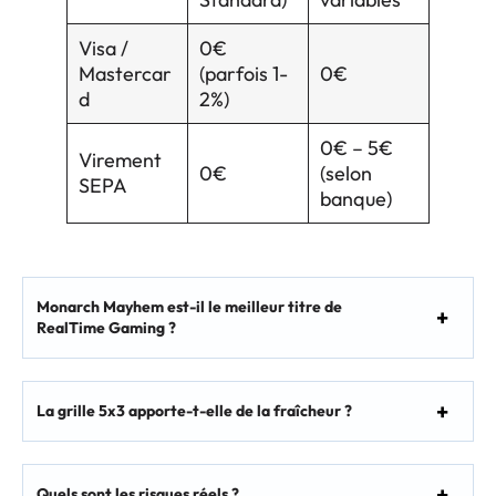
Visa /
0€
Mastercar
(parfois 1-
0€
d
2%)
0€ – 5€
Virement
0€
(selon
SEPA
banque)
Monarch Mayhem est-il le meilleur titre de
RealTime Gaming ?
La grille 5x3 apporte-t-elle de la fraîcheur ?
Quels sont les risques réels ?