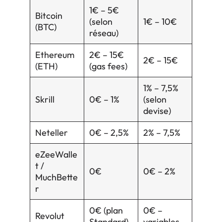
1€ – 5€
Bitcoin
(selon
1€ – 10€
(BTC)
réseau)
Ethereum
2€ – 15€
2€ – 15€
(ETH)
(gas fees)
1% – 7,5%
Skrill
0€ – 1%
(selon
devise)
Neteller
0€ – 2,5%
2% – 7,5%
eZeeWalle
t /
0€
0€ – 2%
MuchBette
r
0€ (plan
0€ –
Revolut
Standard)
variables