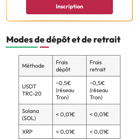
Inscription
Modes de dépôt et de retrait
Frais
Frais
Méthode
dépôt
retrait
~0,5€
~0,5€
USDT
(réseau
(réseau
TRC-20
Tron)
Tron)
Solana
< 0,01€
< 0,01€
(SOL)
XRP
< 0,01€
< 0,01€