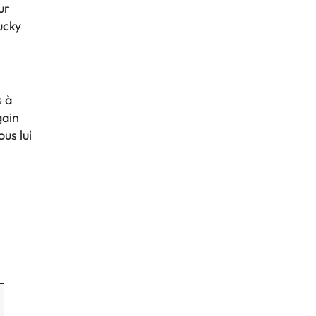
ur
ucky
s à
gain
us lui