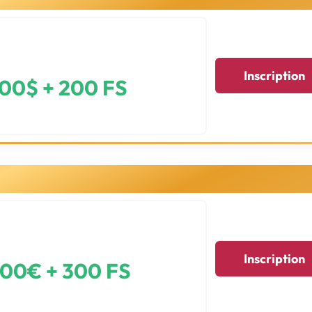
Inscription
00$ + 200 FS
Inscription
000€ + 300 FS