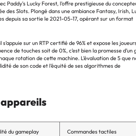
c Paddy's Lucky Forest, l’offre prestigieuse du concepte
ée des Slots. Plongé dans une ambiance Fantasy, Irish, L
ues depuis sa sortie le 2021-05-17, opérant sur un format
l s’appuie sur un RTP certifié de 96% et expose les joueur
uence de touches soit de 0%, c’est bien la promesse d’un 
que rotation de cette machine. L’évaluation de 5 que no
idité de son code et l’équité de ses algorithmes de
 appareils
dité du gameplay
Commandes tactiles