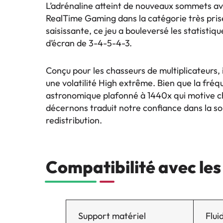
L’adrénaline atteint de nouveaux sommets ave
RealTime Gaming dans la catégorie très pris
saisissante, ce jeu a bouleversé les statistiq
d’écran de 3-4-5-4-3.
Conçu pour les chasseurs de multiplicateurs, i
une volatilité High extrême. Bien que la fréq
astronomique plafonné à 1440x qui motive cha
décernons traduit notre confiance dans la sol
redistribution.
Compatibilité avec les
Support matériel
Flui