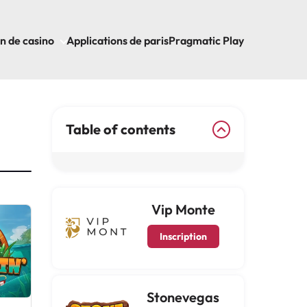
n de casino
Applications de paris
Pragmatic Play
Table of contents
Vip Monte
Inscription
Stonevegas