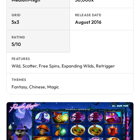
GRID
RELEASE DATE
5x3
August 2016
RATING
5/10
FEATURES
Wild, Scatter, Free Spins, Expanding Wilds, Retrigger
THEMES
Fantasy, Chinese, Magic