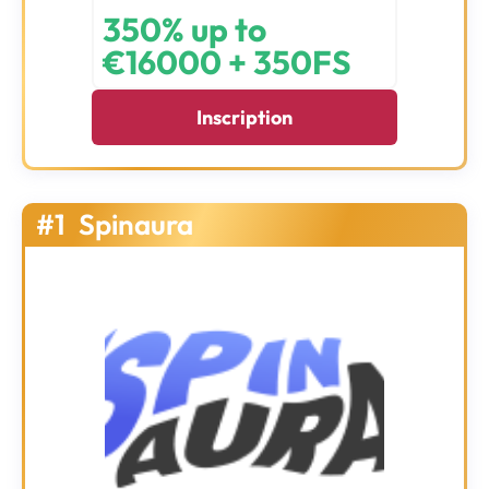
350% up to
€16000 + 350FS
Inscription
#1
Spinaura