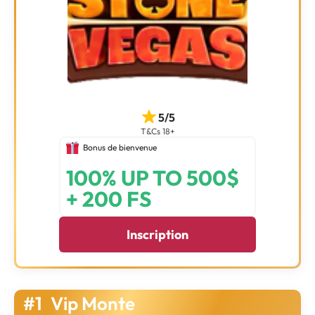
5/5
T&Cs 18+
Bonus de bienvenue
100% UP TO 500$
+ 200 FS
Inscription
#1
Vip Monte