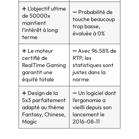
➕ L’objectif ultime
➖ Probabilité de
de 50000x
touche beaucoup
maintient
trop basse,
l’intérêt à long
évaluée à 0%
terme
➕ Le moteur
➖ Avec 96.58% de
certifié de
RTP, les
RealTime Gaming
statistiques sont
garantit une
justes dans la
équité totale
norme
➕ Design de la
➖ Un logiciel dont
5x3 parfaitement
l’ergonomie a
adapté au thème
vieilli depuis son
Fantasy, Chinese,
lancement le
Magic
2016-08-11