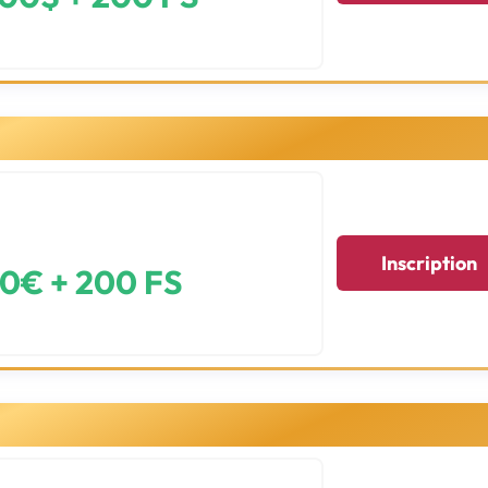
Inscription
00€ + 200 FS