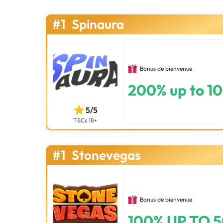
#1
Spinaura
Bonus de bienvenue
200% up to 1
5/5
T&Cs 18+
#1
Stonevegas
Bonus de bienvenue
100% UP TO 5