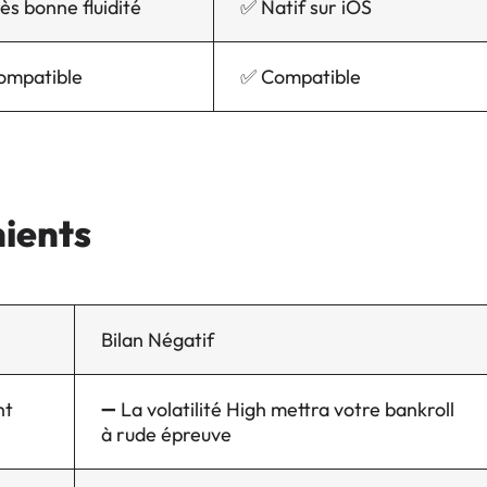
ès bonne fluidité
✅ Natif sur iOS
ompatible
✅ Compatible
ients
Bilan Négatif
nt
➖ La volatilité High mettra votre bankroll
à rude épreuve