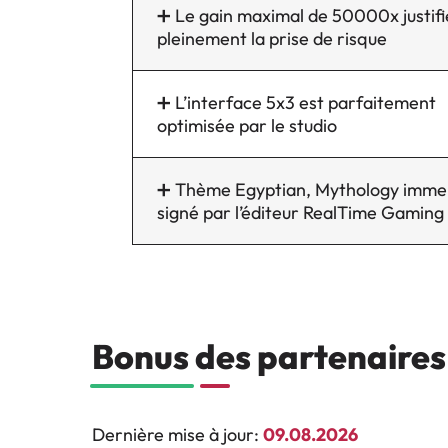
➕ Le gain maximal de 50000x justifi
pleinement la prise de risque
➕ L’interface 5x3 est parfaitement
optimisée par le studio
➕ Thème Egyptian, Mythology immer
signé par l’éditeur RealTime Gaming
Bonus des partenaires
Dernière mise à jour:
09.08.2026