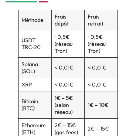
Frais
Frais
Méthode
dépôt
retrait
~0,5€
~0,5€
USDT
(réseau
(réseau
TRC-20
Tron)
Tron)
Solana
< 0,01€
< 0,01€
(SOL)
XRP
< 0,01€
< 0,01€
1€ – 5€
Bitcoin
(selon
1€ – 10€
(BTC)
réseau)
Ethereum
2€ – 15€
2€ – 15€
(ETH)
(gas fees)