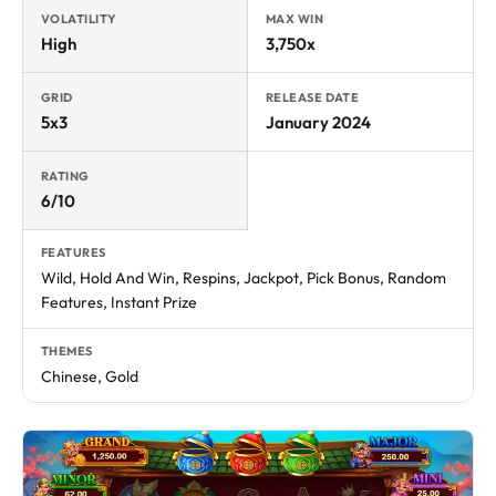
VOLATILITY
MAX WIN
High
3,750x
GRID
RELEASE DATE
5x3
January 2024
RATING
6/10
FEATURES
Wild, Hold And Win, Respins, Jackpot, Pick Bonus, Random
Features, Instant Prize
THEMES
Chinese, Gold