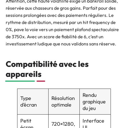
Attention, cette haute volatilité exige un bankroll solide,
réservée aux chasseurs de gros gains. Parfait pour des
sessions prolongées avec des paiements réguliers. Le
rythme de distribution, mesuré par un hit frequency de
0%, pave la voie vers un paiement plafond spectaculaire
de 3750x. Avec un score de fiabilité de 6, c’est un
investissement ludique que nous validons sans réserve.
Compatibilité avec les
appareils
Rendu
Type
Résolution
graphique
d’écran
optimale
du jeu
Petit
Interface
720×1280,
écran
UI