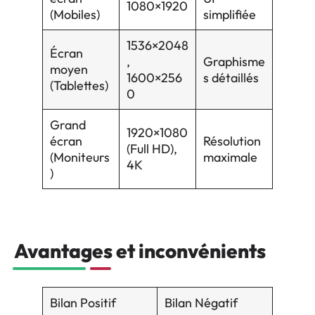
1080×1920
(Mobiles)
simplifiée
1536×2048
Écran
,
Graphisme
moyen
1600×256
s détaillés
(Tablettes)
0
Grand
1920×1080
écran
Résolution
(Full HD),
(Moniteurs
maximale
4K
)
Avantages et inconvénients
Bilan Positif
Bilan Négatif