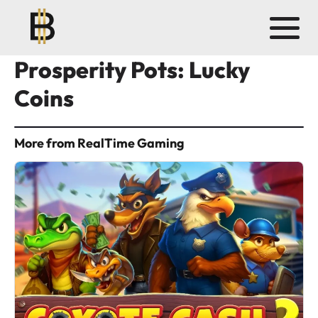
Prosperity Pots: Lucky
Coins
More from RealTime Gaming
▶ Play Demo
Powered by SlotsReach