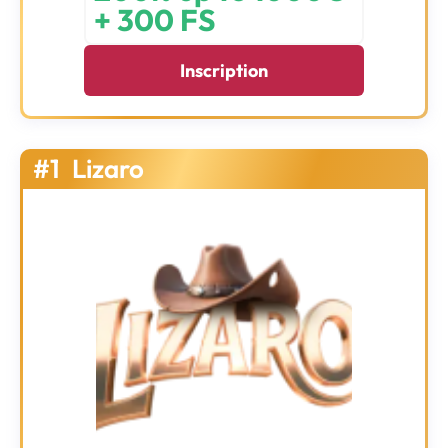
+ 300 FS
Inscription
#1
Lizaro