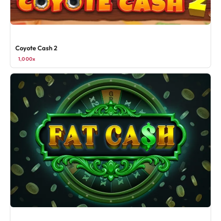
Coyote Cash 2
1,000x