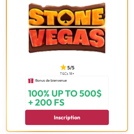
5/5
T&Cs 18+
Bonus de bienvenue
100% UP TO 500$
+ 200 FS
Inscription