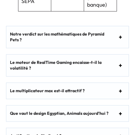
SEPA
banque)
Notre verdict sur les mathématiques de Pyramid
Pets ?
Le moteur de RealTime Gaming encaisse-t-il la
volatilité ?
Le multiplicateur max est-il attractif ?
Que vaut le design Egyptian, Animals aujourd’hui ?