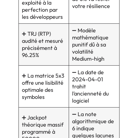
exploité à la
votre résilience
perfection par
les développeurs
➖ Modèle
➕ TRJ (RTP)
mathématique
audité et mesuré
punitif dû à sa
précisément à
volatilité
96.25%
Medium-high
➖ La date de
➕ La matrice 5x3
2024-04-01
offre une lisibilité
trahit
optimale des
l’ancienneté du
symboles
logiciel
➖ La note
➕ Jackpot
algorithmique de
théorique massif
6 indique
programmé à
quelques lacunes