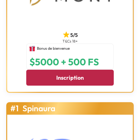
5/5
T&Cs 18+
Bonus de bienvenue
$5000 + 500 FS
Inscription
#1
Spinaura