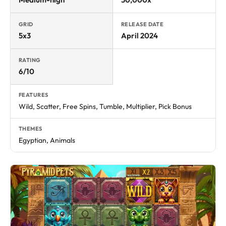
GRID
RELEASE DATE
5x3
April 2024
RATING
6/10
FEATURES
Wild, Scatter, Free Spins, Tumble, Multiplier, Pick Bonus
THEMES
Egyptian, Animals