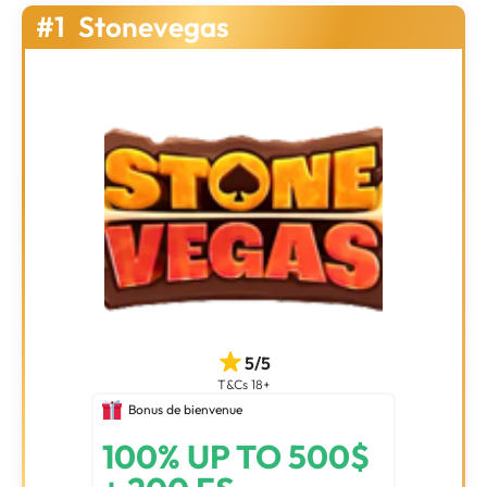
#1
Stonevegas
5/5
T&Cs 18+
Bonus de bienvenue
100% UP TO 500$