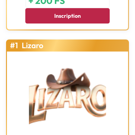
+ 200 FS
Inscription
#1
Lizaro