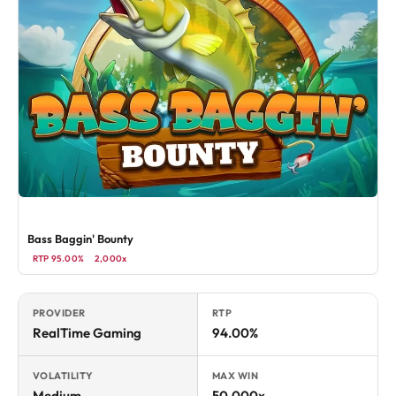
Bass Baggin' Bounty
RTP 95.00%
2,000x
PROVIDER
RTP
RealTime Gaming
94.00%
VOLATILITY
MAX WIN
Medium
50,000x