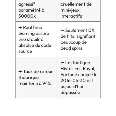
agressif
cruellement de
paramétré à
mini-jeux
50000x
interactifs
➕ RealTime
➖ Seulement 0%
Gaming assure
de hits, signifiant
une stabilité
beaucoup de
absolue du code
dead spins
source
➖ L’esthétique
Historical, Royal,
➕ Taux de retour
Fortune conçue le
théorique
2016-06-30 est
maintenu à 94%
aujourd’hui
dépassée