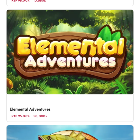
RTP 95.00%
10,550x
Elemental Adventures
RTP 95.00%
50,000x