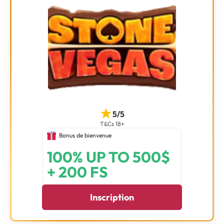
5/5
T&Cs 18+
Bonus de bienvenue
100% UP TO 500$
+ 200 FS
Inscription