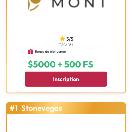
5/5
T&Cs 18+
Bonus de bienvenue
$5000 + 500 FS
Inscription
#1
Stonevegas