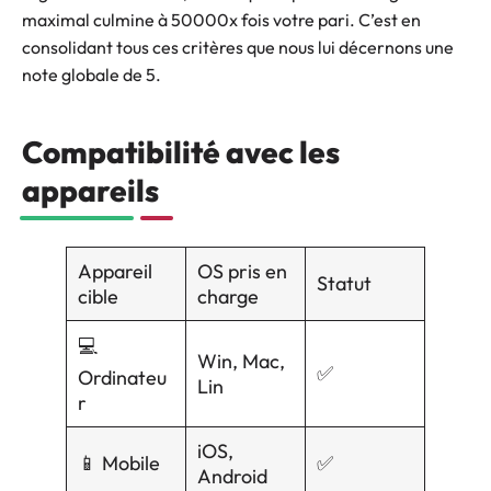
maximal culmine à 50000x fois votre pari. C’est en
consolidant tous ces critères que nous lui décernons une
note globale de 5.
Compatibilité avec les
appareils
Appareil
OS pris en
Statut
cible
charge
💻
Win, Mac,
✅
Ordinateu
Lin
r
iOS,
📱 Mobile
✅
Android