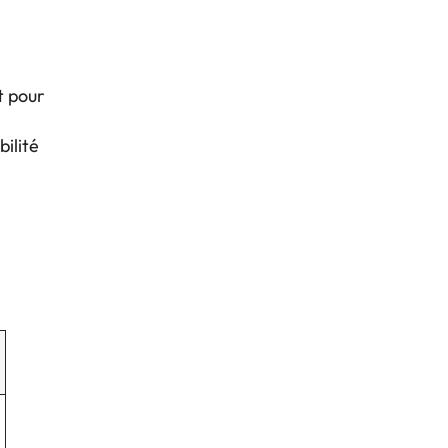
t pour
ilité