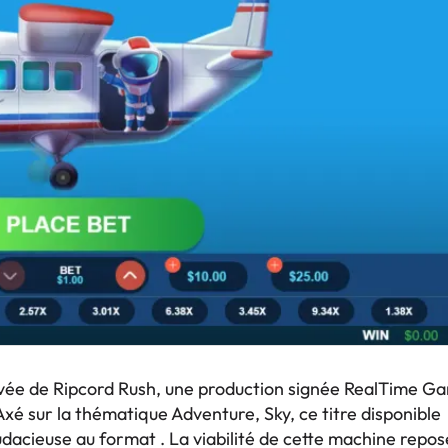
rivée de Ripcord Rush, une production signée RealTime G
xé sur la thématique Adventure, Sky, ce titre disponible
udacieuse au format . La viabilité de cette machine repos