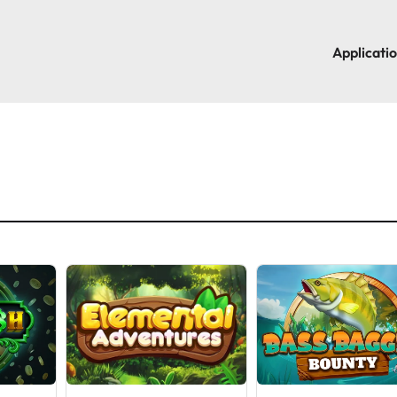
Applicatio