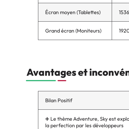
Écran moyen (Tablettes)
153
Grand écran (Moniteurs)
1920
Avantages et inconvén
Bilan Positif
➕ Le thème Adventure, Sky est explo
la perfection par les développeurs