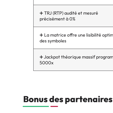
➕ TRJ (RTP) audité et mesuré
précisément à 0%
➕ La matrice offre une lisibilité opti
des symboles
➕ Jackpot théorique massif progra
5000x
Bonus des partenaires