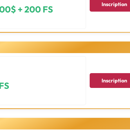
Inscription
00$ + 200 FS
Inscription
FS