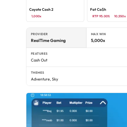
Coyote Cash 2
Fat Ca$h
1,000x
RTP 95.00%
10,550x
PROVIDER
MAX WIN
RealTime Gaming
5,000x
▶ Play Demo
Powered by Sl
FEATURES
Cash Out
THEMES
Adventure, Sky