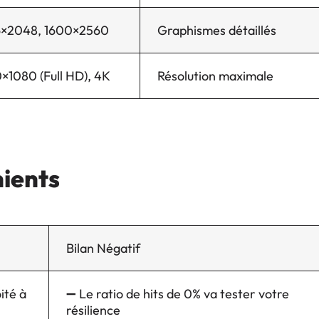
6×2048, 1600×2560
Graphismes détaillés
×1080 (Full HD), 4K
Résolution maximale
ients
Bilan Négatif
ité à
➖ Le ratio de hits de 0% va tester votre
résilience