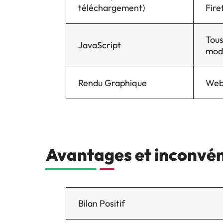
téléchargement)
Fire
Tous
JavaScript
mod
Rendu Graphique
Web
Avantages et inconvén
Bilan Positif