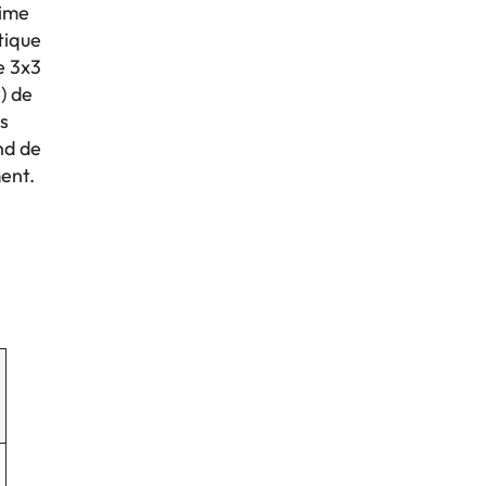
Time
tique
e 3x3
) de
ps
nd de
ent.