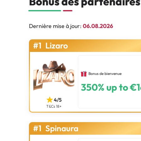
Bonus des partenaires
Dernière mise à jour:
06.08.2026
#1
Lizaro
Bonus de bienvenue
350% up to €
4/5
T&Cs 18+
#1
Spinaura