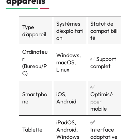
appareils
Systèmes
Statut de
Type
d’exploitati
compatibili
d’appareil
on
té
Ordinateu
Windows,
r
✅ Support
macOS,
(Bureau/P
complet
Linux
C)
✅
Smartpho
iOS,
Optimisé
ne
Android
pour
mobile
iPadOS,
✅
Tablette
Android,
Interface
Windows
adaptative