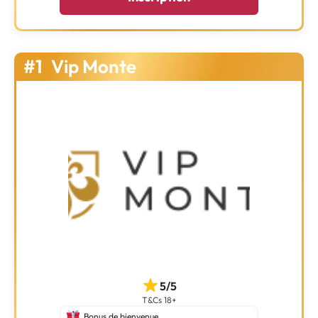
#1
Vip Monte
5/5
T&Cs 18+
Bonus de bienvenue