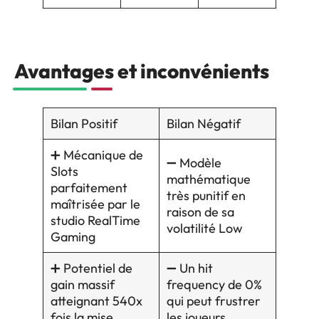
Avantages et inconvénients
Bilan Positif
Bilan Négatif
➕ Mécanique de
➖ Modèle
Slots
mathématique
parfaitement
très punitif en
maîtrisée par le
raison de sa
studio RealTime
volatilité Low
Gaming
➕ Potentiel de
➖ Un hit
gain massif
frequency de 0%
atteignant 540x
qui peut frustrer
fois la mise
les joueurs