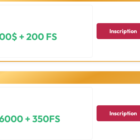
Inscription
00$ + 200 FS
Inscription
16000 + 350FS