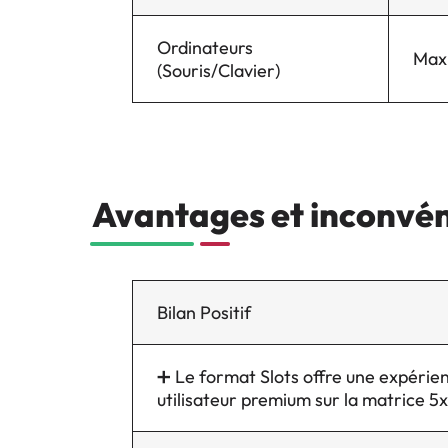
Ordinateurs
Max
(Souris/Clavier)
Avantages et inconvén
Bilan Positif
➕ Le format Slots offre une expérie
utilisateur premium sur la matrice 5