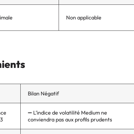
imale
Non applicable
ients
Bilan Négatif
nce
➖ L’indice de volatilité Medium ne
x3
conviendra pas aux profils prudents