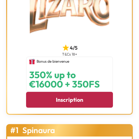
4/5
T&Cs 18+
Bonus de bienvenue
350% up to
€16000 + 350FS
Inscription
#1
Spinaura