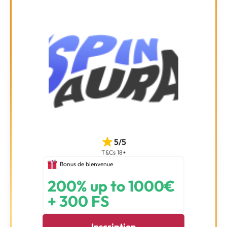
5/5
T&Cs 18+
Bonus de bienvenue
200% up to 1000€
+ 300 FS
Inscription