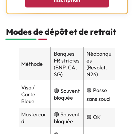
Modes de dépôt et de retrait
Banques
Néobanqu
FR strictes
es
Méthode
(BNP, CA,
(Revolut,
SG)
N26)
Visa /
🟢 Passe
🔴 Souvent
Carte
bloquée
sans souci
Bleue
Mastercar
🔴 Souvent
🟢 OK
d
bloquée