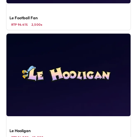
Le Football Fan
RTP 96.41%
2,500x
Le Hooligan