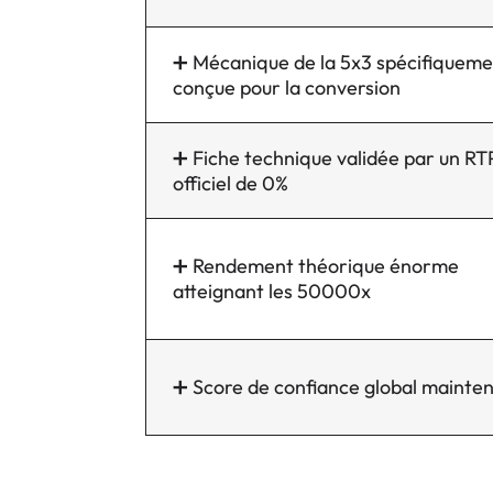
➕ Mécanique de la 5x3 spécifiqueme
conçue pour la conversion
➕ Fiche technique validée par un RT
officiel de 0%
➕ Rendement théorique énorme
atteignant les 50000x
➕ Score de confiance global mainten