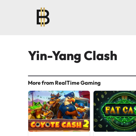
Yin-Yang Clash
More from RealTime Gaming