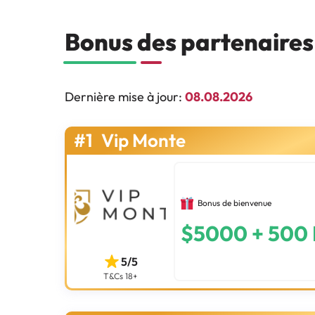
Bonus des partenaires
Dernière mise à jour:
08.08.2026
#1
Vip Monte
Bonus de bienvenue
$5000 + 500 
5/5
T&Cs 18+