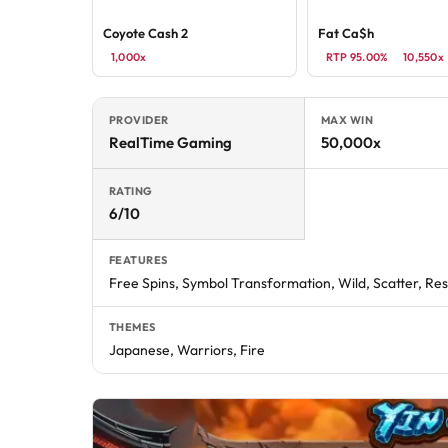
Coyote Cash 2
Fat Ca$h
1,000x
RTP 95.00%
10,550x
PROVIDER
MAX WIN
RealTime Gaming
50,000x
▶ Play Demo
Powere
RATING
6/10
FEATURES
Free Spins, Symbol Transformation, Wild, Scatter, Resp
THEMES
Japanese, Warriors, Fire