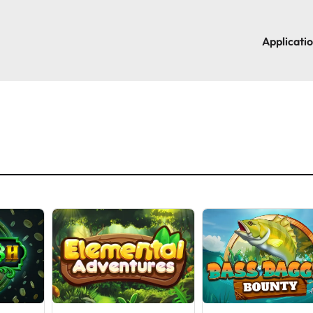
Applicatio