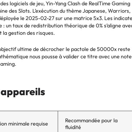
es logiciels de jeu, Yin-Yang Clash de RealTime Gaming
e des Slots. L’exécution du thème Japanese, Warriors, 
déployée le 2025-02-27 sur une matrice 5x3. Les indicat
ue : un taux de redistribution théorique de 0% s’aligne ave
t la gestion des risques.
objectif ultime de décrocher le pactole de 50000x reste
mathématique nous pousse à valider ce titre avec une note
iGaming.
 appareils
Recommandée pour la
ion minimale requise
fluidité