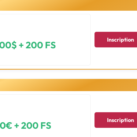
Inscription
00$ + 200 FS
Inscription
00€ + 200 FS