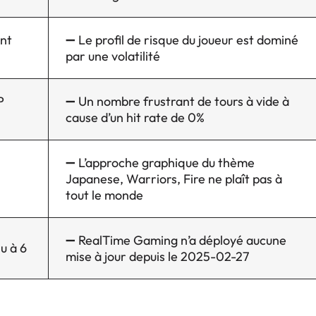
nt
➖ Le profil de risque du joueur est dominé
par une volatilité
P
➖ Un nombre frustrant de tours à vide à
cause d’un hit rate de 0%
➖ L’approche graphique du thème
Japanese, Warriors, Fire ne plaît pas à
tout le monde
➖ RealTime Gaming n’a déployé aucune
u à 6
mise à jour depuis le 2025-02-27