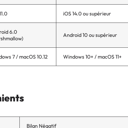
11.0
iOS 14.0 ou supérieur
oid 6.0
Android 10 ou supérieur
rshmallow)
dows 7 / macOS 10.12
Windows 10+ / macOS 11+
ients
Bilan Négatif