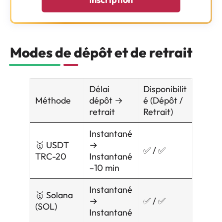
Modes de dépôt et de retrait
Délai
Disponibilit
Méthode
dépôt →
é (Dépôt /
retrait
Retrait)
Instantané
🥇 USDT
→
✅ / ✅
TRC-20
Instantané
–10 min
Instantané
🥇 Solana
→
✅ / ✅
(SOL)
Instantané