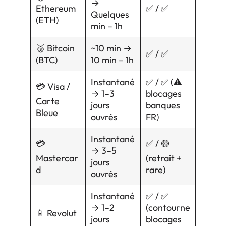
→
Ethereum
✅ / ✅
Quelques
(ETH)
min – 1h
🥉 Bitcoin
~10 min →
✅ / ✅
(BTC)
10 min – 1h
Instantané
✅ / ✅ (⚠️
💳 Visa /
→ 1–3
blocages
Carte
jours
banques
Bleue
ouvrés
FR)
Instantané
💳
✅ / 🟡
→ 3–5
Mastercar
(retrait +
jours
d
rare)
ouvrés
Instantané
✅ / ✅
→ 1–2
(contourne
📱 Revolut
jours
blocages