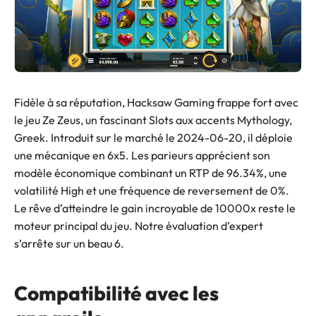
Fidèle à sa réputation, Hacksaw Gaming frappe fort avec
le jeu Ze Zeus, un fascinant Slots aux accents Mythology,
Greek. Introduit sur le marché le 2024-06-20, il déploie
une mécanique en 6x5. Les parieurs apprécient son
modèle économique combinant un RTP de 96.34%, une
volatilité High et une fréquence de reversement de 0%.
Le rêve d’atteindre le gain incroyable de 10000x reste le
moteur principal du jeu. Notre évaluation d’expert
s’arrête sur un beau 6.
Compatibilité avec les