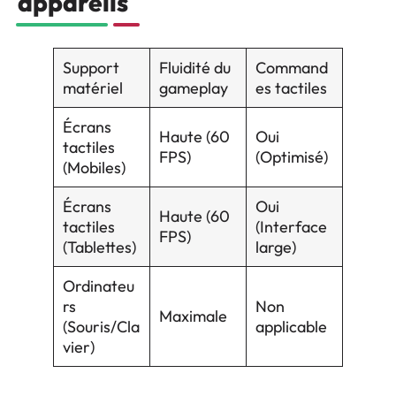
appareils
Support
Fluidité du
Command
matériel
gameplay
es tactiles
Écrans
Haute (60
Oui
tactiles
FPS)
(Optimisé)
(Mobiles)
Écrans
Oui
Haute (60
tactiles
(Interface
FPS)
(Tablettes)
large)
Ordinateu
rs
Non
Maximale
(Souris/Cla
applicable
vier)