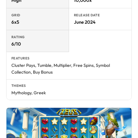
High
10,000x
GRID
RELEASE DATE
6x5
June 2024
RATING
6/10
FEATURES
Cluster Pays, Tumble, Multiplier, Free Spins, Symbol
Collection, Buy Bonus
THEMES
Mythology, Greek