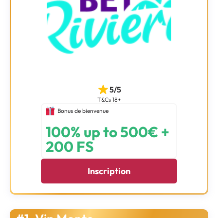
5/5
T&Cs 18+
Bonus de bienvenue
100% up to 500€ +
200 FS
Inscription